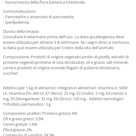
- Sovracrescita della flora batterica intestinale.
Controindicazioni:
- Pancreatite o anamnesi di pancreatite.
- Iperlipidemia.
Durata della terapia:
Consultare il veterinario prima dell'uso. La dieta ipoallergenica deve
essere utilizzata per almeno 3-8 settimane. Se i segni clinici si risolvono,
la dieta può essere utilizzata per il resto della vita dell'animale.
Composizione: Prodotti di origine vegetale (amido di piselli), estratti di
proteine vegetali (proteine di soia idrolizzate), oli e grassi, sali minerali,
carne e prodotti di origine animale (fegato di pollame idrolizzato),
zuccheri
Additivi (per 1 kg di alimento): Integratori alimentari: Vitamina A: 5000
UI, Vitamina D3: 340 UI, E1 (ferro): 25 mg, E2 (Iodio): 2 mg, E4 (rame): 6
mg, E5 (Manganese): 32 mg, E6 (Zinco): 120 mg - Additivi tecnologici:
Trifosfato pentasodico: 3 g
Componenti analitici: Proteina grezza: 6%
Oli e grassi grezzi: 3,5%
Ceneri grezze: 1,6%
Fibra grezza: 2%
Contenuto di umidità: 74,5%.