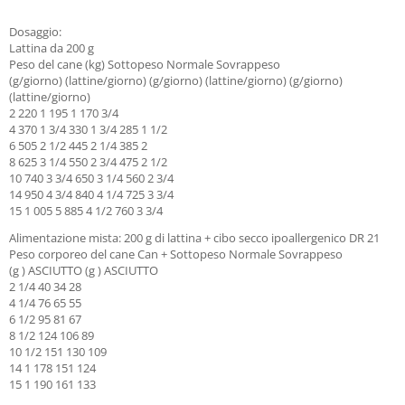
Dosaggio:
Lattina da 200 g
Peso del cane (kg) Sottopeso Normale Sovrappeso
(g/giorno) (lattine/giorno) (g/giorno) (lattine/giorno) (g/giorno)
(lattine/giorno)
2 220 1 195 1 170 3/4
4 370 1 3/4 330 1 3/4 285 1 1/2
6 505 2 1/2 445 2 1/4 385 2
8 625 3 1/4 550 2 3/4 475 2 1/2
10 740 3 3/4 650 3 1/4 560 2 3/4
14 950 4 3/4 840 4 1/4 725 3 3/4
15 1 005 5 885 4 1/2 760 3 3/4
Alimentazione mista: 200 g di lattina + cibo secco ipoallergenico DR 21
Peso corporeo del cane Can + Sottopeso Normale Sovrappeso
(g ) ASCIUTTO (g ) ASCIUTTO
2 1/4 40 34 28
4 1/4 76 65 55
6 1/2 95 81 67
8 1/2 124 106 89
10 1/2 151 130 109
14 1 178 151 124
15 1 190 161 133