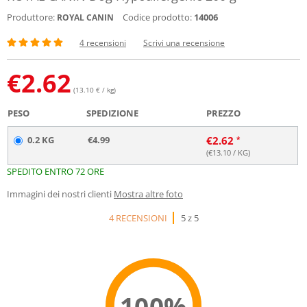
Produttore:
Codice prodotto:
14006
ROYAL CANIN
4 recensioni
Scrivi una recensione
€
2.62
(13.10 € / kg)
PESO
SPEDIZIONE
PREZZO
0.2 KG
€4.99
€
2.62
(€
13.10
/ KG)
SPEDITO ENTRO 72 ORE
Immagini dei nostri clienti
Mostra altre foto
4 RECENSIONI
5 z 5
100%