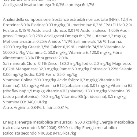
Acidi grassi insaturi omega 3: 0,3% e omega 6: 1,7%.
Analisi della composizione: Sostanze estraibili non azotate (NFE): 12,4 %
Proteine: 6,0 % Biotina: 0,03 mg/kg DL-metionina: 0,2 % EPA+DHA: 0,2 %
Fosforo: 0,18 % Acido arachidonico: 0,01 % Acido linoleico: 1,65% Acidi
grassi Omega 3: 0,28% Acidi grassi Omega 6: 1,7% Luteina: 1,2 mg/kg
Metionina-cistina: 0,25% Amido: 11,1% Sali minerali: 1,6 % Taurina:
1200,0 mg/kg Grassi: 3,5% Calcio: 0,19 % Umidità: 74,5 % Vitamina A:
5000,0 UI/kg Vitamina C: 50,0 mg/kg Vitamina E: 120,0 mg/kg Fibra
alimentare: 3,3 % Fibra grezza: 2.0 %.
Sali minerali: Cloro: 0,1% Zinco: 130,0 mg/kg Iodio: 2,0 mg/kg Magnesio:
0,02 % Manganese: 32,0 mg/kg Rame: 6,0 mg/kg Potassio: 0,22% Selenio:
0,06 mg/kg Sodio: 0,2% Ferro: 25,0 mg/kg
Vitamine: Colina: 500,0 mg/kg Acido folico: 0,7 mg/kg Vitamina B1
(tiamina): 1,0 mg/kg Vitamina B12 (cobalamina): 0,01 mg/kg Vitamina B2
(riboflavina): 1,5 mg/kg Vitamina B3 (niacina): 130,0 mg/kg Vitamina B5
(acido pantotenico): 40,0 mg/kg Vitamina B6 (piridossina): 0,5 mg/kg
Vitamina D3: 340,0 UI/kg
Altro: Arginina: 0,34%, L-lisina: 0,31%.
Energia: energia metabolica (misurata) : 950,0 kcal/kg Energia metabolica
(calcolata secondo NRC 2006): 950,0 kcal/kg Energia metabolica
(calcolata secondo NRC85): 941,5 kcal/kg