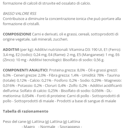
formazione di calcoli di struvite ed ossalato di calcio.
BASSO VALORE RSS
Contribuisce a diminuire la concentrazione ionica che può portare alla
formazione di cristalli.
COMPOSIZIONE
Carni e derivati, oli e grassi, cereali, sottoprodotti di
origine vegetale, sali minerali, zuccheri.
ADDITIVI
(per kg): Additivi nutrizionali: Vitamina D3: 190 UI, E1 (Ferro):
3,4 mg, E2 (Iodio): 0,24 mg, E4 (Rame): 2 mg, E5 (Manganese): 1 mg, E6
(Zinco): 10 mg - Additivi tecnologici: Bisolfato di sodio: 0,56 g.
COMPONENTI ANALITICI
: Proteina grezza: 8,0% - Oli e grassi grezzi:
6,0% - Ceneri grezze: 2,0% - Fibra grezza: 1,4% - Umidità: 78% - Taurina
(totale): 0,12% - Calcio: 0,21% - Fosforo: 0,2% - Sodio: 0,29% - Magnesio:
0,016% - Potassio: 0,2% - Cloruri: 0,4% - Zolfo: 0,2% - Additivi acidificanti
dell’urina: Solfato di calcio: 0,25% - Bisolfato di sodio: 0,056% - DL-
metionina: 0,054% - Fonti di proteine: Carni di pollo - Sottoprodotti di
pollo - Sottoprodotti di maiale - Prodotti a base di sangue di maiale
Tabella di razionamento
Peso del cane (g) Lattina (g) Lattina (g) Lattina
- Magro - Normale - Sovrappeso -