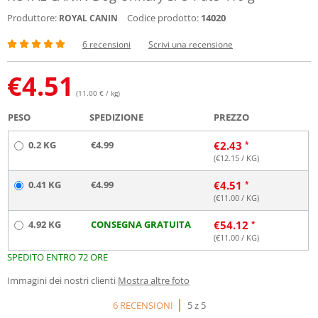
Produttore:
Codice prodotto:
14020
ROYAL CANIN
6 recensioni
Scrivi una recensione
€
4.51
(11.00 € / kg)
PESO
SPEDIZIONE
PREZZO
0.2 KG
€4.99
€
2.43
(€
12.15
/ KG)
0.41 KG
€4.99
€
4.51
(€
11.00
/ KG)
4.92 KG
CONSEGNA GRATUITA
€
54.12
(€
11.00
/ KG)
SPEDITO ENTRO 72 ORE
Immagini dei nostri clienti
Mostra altre foto
6 RECENSIONI
5 z 5