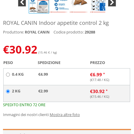
ROYAL CANIN Indoor appetite control 2 kg
Produttore:
Codice prodotto:
29288
ROYAL CANIN
€
30.92
(15.46 € / kg)
PESO
SPEDIZIONE
PREZZO
0.4 KG
€4.99
€
6.99
(€
17.48
/ KG)
2 KG
€2.99
€
30.92
(€
15.46
/ KG)
SPEDITO ENTRO 72 ORE
Immagini dei nostri clienti
Mostra altre foto