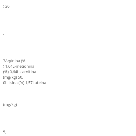
) 26
.
7Arginina (%
) 1,64L-metionina
(%) 0,64L-carnitina
(mg/kg) 50,
0L-lisina (%) 1,57Luteina
(mg/kg)
5,