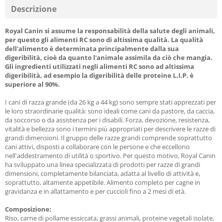
Descrizione
Royal Canin si assume la responsabilità della salute degli animali,
per questo gli alimenti RC sono di altissima qualità. La qualità
dell'alimento è determinata principalmente dalla sua
digeribilità, cioè da quanto l'animale assimila da ciò che mangia.
Gli ingredienti utilizzati negli alimenti RC sono ad altissima
digeribilità, ad esempio la digeribilità delle proteine L.I.P. è
superiore al 90%.
I cani di razza grande (da 26 kg a 44 kg) sono sempre stati apprezzati per
le loro straordinarie qualità: sono ideali come cani da pastore, da caccia,
da soccorso o da assistenza per i disabili. Forza, devozione, resistenza,
vitalità e bellezza sono i termini più appropriati per descrivere le razze di
grandi dimensioni. Il gruppo delle razze grandi comprende soprattutto
cani attivi, disposti a collaborare con le persone e che eccellono
nell'addestramento di utilità o sportivo. Per questo motivo, Royal Canin
ha sviluppato una linea specializzata di prodotti per razze di grandi
dimensioni, completamente bilanciata, adatta al livello di attività e,
soprattutto, altamente appetibile. Alimento completo per cagne in
gravidanza e in allattamento e per cuccioli fino a 2 mesi di età.
Composizione:
Riso, carne di pollame essiccata, grassi animali, proteine vegetali isolate,