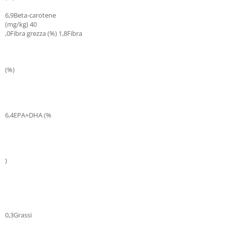
6,9Beta-carotene
(mg/kg) 40
,0Fibra grezza (%) 1,8Fibra
(%)
6,4EPA+DHA (%
)
0,3Grassi