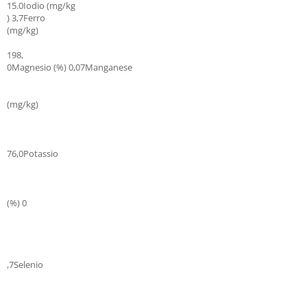
15.0Iodio (mg/kg
) 3,7Ferro
(mg/kg)
198,
0Magnesio (%) 0,07Manganese
(mg/kg)
76,0Potassio
(%) 0
,7Selenio