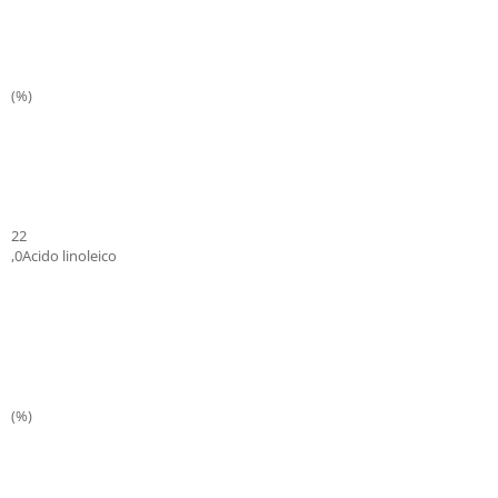
(%)
22
,0Acido linoleico
(%)