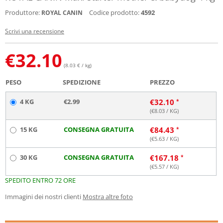
Produttore:
Codice prodotto:
4592
ROYAL CANIN
Scrivi una recensione
€
32.10
(8.03 € / kg)
PESO
SPEDIZIONE
PREZZO
4 KG
€2.99
€
32.10
(€
8.03
/ KG)
15 KG
CONSEGNA GRATUITA
€
84.43
(€
5.63
/ KG)
30 KG
CONSEGNA GRATUITA
€
167.18
(€
5.57
/ KG)
SPEDITO ENTRO 72 ORE
Immagini dei nostri clienti
Mostra altre foto