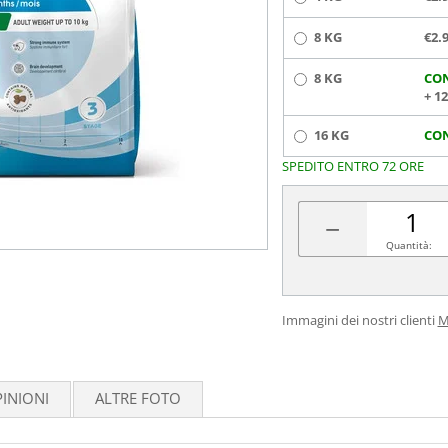
8 KG
€2.
8 KG
CO
+ 1
16 KG
CO
SPEDITO ENTRO 72 ORE
−
Quantità:
Immagini dei nostri clienti
M
INIONI
ALTRE FOTO