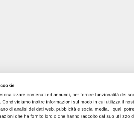
 cookie
rsonalizzare contenuti ed annunci, per fornire funzionalità dei so
o. Condividiamo inoltre informazioni sul modo in cui utilizza il nost
ano di analisi dei dati web, pubblicità e social media, i quali pot
gale: Blankenfelder Dorfstraße 94 15827 Blankenfelde-Mahlow (Germania) 
azioni che ha fornito loro o che hanno raccolto dal suo utilizzo de
*
Tutti i prezzi includono l'IVA / più le spese di spedizione
© 2018-2026 FERA 24 UG.