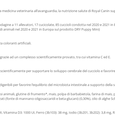
medicina veterinaria all’avanguardia, la nutrizione salute di Royal Canin supp
’indagine a 11 allevatori, 17 cucicolate, 85 cuccioli condotta nel 2020 e 2021 
i di animali nel 2020 e 2021 in Europa sul prodotto DRY Puppy Mini)
 coloranti artificiali.
o grazie ad un complesso scientificamente provato, tra cui vitamina C ed E.
scientificamente per supportare lo sviluppo cerebrale del cucciolo e favori
eribili per favorire l’equilibrio del microbiota intestinale a supporto della s
ssi animali, glutine di frumento*, mais, polpa di barbabietola, farina di mais, p
rolizzati (fonte di mannano-oligosaccaridi e beta-glucani) (0,30%), olio di alghe
0 UI, Vitamina D3: 1000 UI, Ferro (3b103): 38 mg, Iodio (3b201, 3b202): 3,8 m