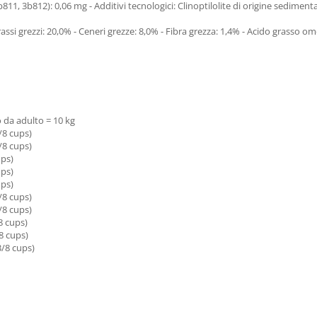
1, 3b812): 0,06 mg - Additivi tecnologici: Clinoptilolite di origine sedimentar
rassi grezzi: 20,0% - Ceneri grezze: 8,0% - Fibra grezza: 1,4% - Acido grasso 
o da adulto = 10 kg
8 cups)
8 cups)
ps)
ps)
ps)
8 cups)
8 cups)
 cups)
 cups)
 cups)