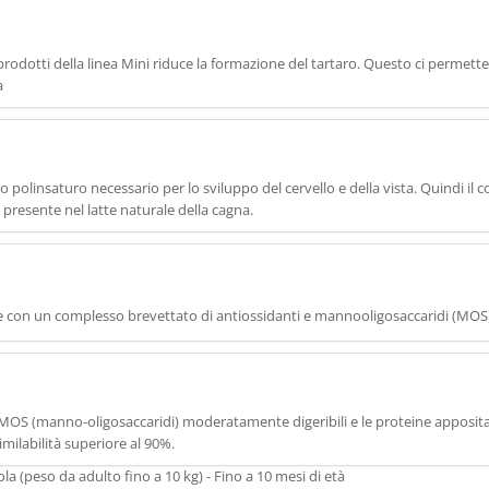
prodotti della linea Mini riduce la formazione del tartaro. Questo ci permette
a
o polinsaturo necessario per lo sviluppo del cervello e della vista. Quindi il
lo presente nel latte naturale della cagna.
ane con un complesso brevettato di antiossidanti e mannooligosaccaridi (MOS
 e MOS (manno-oligosaccaridi) moderatamente digeribili e le proteine apposi
milabilità superiore al 90%.
ola (peso da adulto fino a 10 kg) - Fino a 10 mesi di età