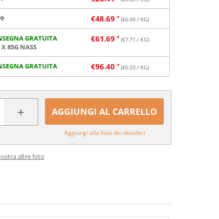
99
€
48.69
(€
6.09
/ KG)
NSEGNA GRATUITA
€
61.69
(€
7.71
/ KG)
2 X 85G NASS
NSEGNA GRATUITA
€
96.40
(€
6.03
/ KG)
+
AGGIUNGI AL CARRELLO
Aggiungi alla lista dei desideri
ostra altre foto