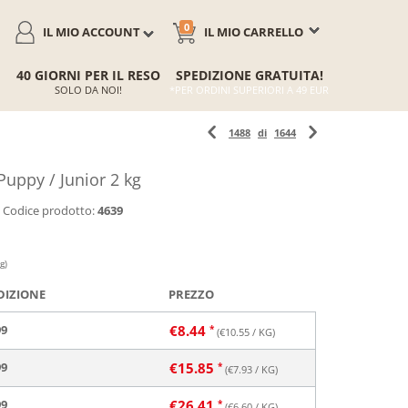
0
IL MIO ACCOUNT
IL MIO CARRELLO
40 GIORNI PER IL RESO
SPEDIZIONE GRATUITA!
SOLO DA NOI!
*PER ORDINI SUPERIORI A 49 EUR
1488
di
1644
uppy / Junior 2 kg
Codice prodotto:
4639
g)
DIZIONE
PREZZO
99
€
8.44
(€
10.55
/ KG)
99
€
15.85
(€
7.93
/ KG)
99
€
26.41
(€
6.60
/ KG)