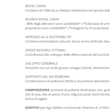
ROYAL CANIN
Fondata nel 1968 da un Medico Veterinario ed ispirata dalla 
RICERCA ROYAL CANIN
- 88% degli allevatori sono soddisfatti*. (*Sulla base di un
proprietari sono soddisfatti*. (*indagine tra 47 proprietar
IMPEGNO ALLA SOSTENIBILITA'
Contiene antiossidanti naturali. Senza aromi artificiali. Senza
DIFESE NATURALI OTTIMALI
Contribuisce allo sviluppo delle difese naturali del cucciol
SVILUPPO CEREBRALE
Arricchito con un acido grasso omega-3 (DHA), dimostrato 
SUPPORTO DEL MICROBIOMA
Combinazione di prebiotici (MOS) e di proteine altamente dig
COMPOSIZIONE
: proteine di pollame disidratate, riso, gra
olio di soia, olio di pesce, frutto-oligosaccaridi, lieviti id
farina di tagete.
ADDITIVI
(per kg): Additivi nutrizionali: Vitamina A: 2150