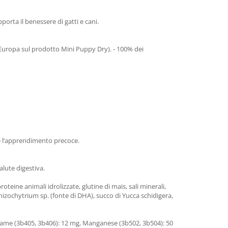
orta il benessere di gatti e cani.
in Europa sul prodotto Mini Puppy Dry). - 100% dei
re l’apprendimento precoce.
alute digestiva.
roteine animali idrolizzate, glutine di mais, sali minerali,
 Schizochytrium sp. (fonte di DHA), succo di Yucca schidigera,
g, Rame (3b405, 3b406): 12 mg, Manganese (3b502, 3b504): 50