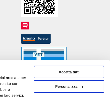
Accetta tutti
cial media e per
ro sito con i
Personalizza
rebbero
- P.IVA DE317667035
i loro servizi.