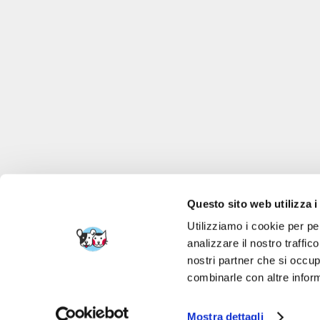
Questo sito web utilizza i
Utilizziamo i cookie per pe
analizzare il nostro traffic
nostri partner che si occup
FERA 24 UG Sede le
combinarle con altre inform
Mostra dettagli