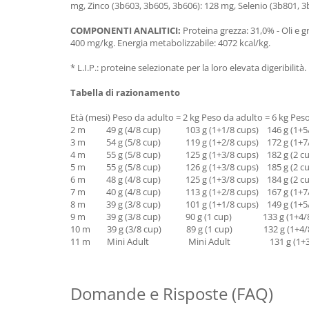
mg, Zinco (3b603, 3b605, 3b606): 128 mg, Selenio (3b801, 3b81
COMPONENTI ANALITICI:
Proteina grezza: 31,0% - Oli e g
400 mg/kg. Energia metabolizzabile: 4072 kcal/kg.
* L.I.P.: proteine selezionate per la loro elevata digeribilità.
Tabella di razionamento
Età (mesi) Peso da adulto = 2 kg Peso da adulto = 6 kg Pes
2 m
49 g (4/8 cup) 103 g (1+1/8 cups) 146 g (1+5/
3 m 54 g (5/8 cup) 119 g (1+2/8 cups) 172 g (1+7/
4 m 55 g (5/8 cup) 125 g (1+3/8 cups) 182 g (2 cu
5 m 55 g (5/8 cup) 126 g (1+3/8 cups) 185 g (2 cu
6 m 48 g (4/8 cup) 125 g (1+3/8 cups) 184 g (2 cu
7 m 40 g (4/8 cup) 113 g (1+2/8 cups) 167 g (1+7/
8 m 39 g (3/8 cup) 101 g (1+1/8 cups) 149 g (1+5/
9 m 39 g (3/8 cup) 90 g (1 cup) 133 g (1+4/8
10 m 39 g (3/8 cup) 89 g (1 cup) 132 g (1+4/8
11 m Mini Adult Mini Adult 131 g (1+3/8
Domande e Risposte (FAQ)