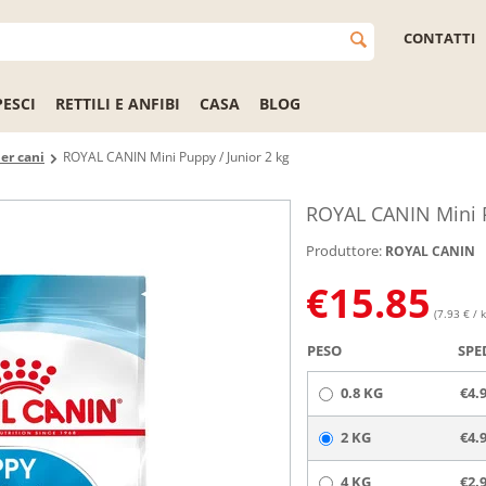
CONTATTI
PESCI
RETTILI E ANFIBI
CASA
BLOG
er cani
ROYAL CANIN Mini Puppy / Junior 2 kg
ROYAL CANIN Mini P
Produttore:
ROYAL CANIN
€
15.85
(7.93 € / k
PESO
SPE
0.8 KG
€4.
2 KG
€4.
4 KG
€2.