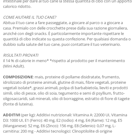
intestinale per dare al tuo cane la stessa quantità di cibo con un apporto
calorico ridotto.
COME AIUTARE IL TUO CANE?
Abitua il tuo cane a fare passeggiate, a giocare al parco o a giocare a
casa. Premialo con delle crocchette prese dalla sua razione giornaliera,
anziché con degli snacks. È particolarmente importante rispettare le
quantità di cibo indicate su questa confezione. Per qualsiasi domanda o
dubbio sulla salute del tuo cane, puoi contattare il tuo veterinario.
RISULTATI PROVATI
il 14 % di calorie in meno* *rispetto al prodotto per il mantenimento
(Mini Adult).
COMPOSIZIONE
: mais, proteine di pollame disidratate, frumento,
idrolizzato di proteine animali, glutine di mais, fibre vegetali, proteine
vegetali isolate*, grassi animali, polpa di barbabietola, lieviti e prodotti
simili, olio di pesce, olio di soia, tegumento e semi di psyllium, frutto-
oligosaccaridi, sali minerali, olio di borraggine, estratto di fiore di tagete
(fonte di luteina).
ADDITIVI
(per kg): Additivi nutrizionali: Vitamina A: 22000 UI, Vitamina
D3: 1000 UI, E1 (Ferro): 40 mg, E2 (Iodio): 4 mg, E4 (Rame): 12 mg, E5
(Manganese): 52 mg, E6 (Zinco): 156 mg, E8 (Selenio): 0,07 mg, L-
carnitina: 200 mg - Additivi tecnologici: Clinoptilolite di origine