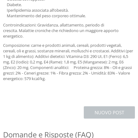
Diabete.
Iperlipidemia associata all’obesità.
Mantenimento del peso corporeo ottimale.
Controindicazioni:
Gravidanza, allattamento, periodo di
crescita.
Malattie croniche che richiedono un maggiore apporto
energetico.
Composizione:
carne e prodotti animali, cereali, prodotti vegetali,
cereali, oli e grassi, sostanze minerali, molluschi e crostacei.
Additivi (per
1 kg di alimento):
Additivi dietetici: Vitamina D3: 290 UI, E1 (Ferro): 6,5
mg, E2 (Iodio): 0,2 mg, E4 (Rame): 1,8 mg, E5 (Manganese): 2 mg, E6
(Zinco): 20 mg.
Componenti analitici:
Proteina grezza: 8% - Oli e grassi
grezzi: 2% - Ceneri grezze: 1% - Fibra grezza: 2% - Umidità: 83% - Valore
energetico: 579 kcal/kg.
NUOVO POST
Domande e Risposte (FAQ)