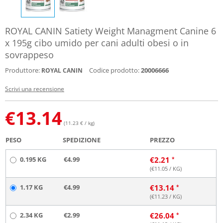
ROYAL CANIN Satiety Weight Managment Canine 6
x 195g cibo umido per cani adulti obesi o in
sovrappeso
Produttore:
Codice prodotto:
20006666
ROYAL CANIN
Scrivi una recensione
€
13.14
(11.23 € / kg)
PESO
SPEDIZIONE
PREZZO
0.195 KG
€4.99
€
2.21
(€
11.05
/ KG)
1.17 KG
€4.99
€
13.14
(€
11.23
/ KG)
2.34 KG
€2.99
€
26.04