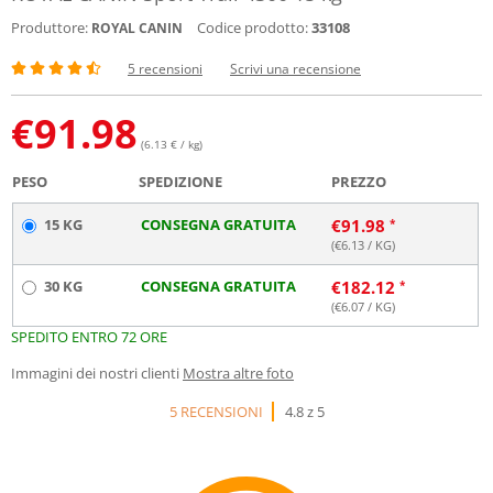
Produttore:
Codice prodotto:
33108
ROYAL CANIN
5 recensioni
Scrivi una recensione
€
91.98
(6.13 € / kg)
PESO
SPEDIZIONE
PREZZO
15 KG
CONSEGNA GRATUITA
€
91.98
(€
6.13
/ KG)
30 KG
CONSEGNA GRATUITA
€
182.12
(€
6.07
/ KG)
SPEDITO ENTRO 72 ORE
Immagini dei nostri clienti
Mostra altre foto
5 RECENSIONI
4.8 z 5