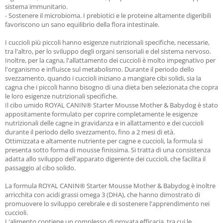
sistema immunitario.
- Sostenere il microbioma. I prebiotici e le proteine altamente digeribili
favoriscono un sano equilibrio della flora intestinale.
I cuccioli più piccoli hanno esigenze nutrizionali specifiche, necessarie,
tra l'altro, per lo sviluppo degli organi sensoriali e del sistema nervoso.
Inoltre, per la cagna, l'allattamento dei cuccioli è molto impegnativo per
l'organismo e influisce sul metabolismo. Durante il periodo dello
svezzamento, quando i cuccioli iniziano a mangiare cibi solidi, sia la
cagna che i piccoli hanno bisogno di una dieta ben selezionata che copra
le loro esigenze nutrizionali specifiche.
Il cibo umido ROYAL CANIN® Starter Mousse Mother & Babydog è stato
appositamente formulato per coprire completamente le esigenze
nutrizionali delle cagne in gravidanza e in allattamento e dei cuccioli
durante il periodo dello svezzamento, fino a 2 mesi di età.
Ottimizzata e altamente nutriente per cagne e cuccioli, la formula si
presenta sotto forma di mousse finissima. Si tratta di una consistenza
adatta allo sviluppo dell'apparato digerente dei cuccioli, che facilita il
passaggio al cibo solido.
La formula ROYAL CANIN® Starter Mousse Mother & Babydog è inoltre
arricchita con acidi grassi omega 3 (DHA), che hanno dimostrato di
promuovere lo sviluppo cerebrale e di sostenere l'apprendimento nei
cuccioli.
L'alimento contiene un complesso di provata efficacia, tra cui le