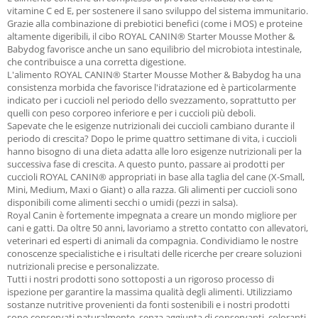
vitamine C ed E, per sostenere il sano sviluppo del sistema immunitario.
Grazie alla combinazione di prebiotici benefici (come i MOS) e proteine
altamente digeribili, il cibo ROYAL CANIN® Starter Mousse Mother &
Babydog favorisce anche un sano equilibrio del microbiota intestinale,
che contribuisce a una corretta digestione.
L'alimento ROYAL CANIN® Starter Mousse Mother & Babydog ha una
consistenza morbida che favorisce l'idratazione ed è particolarmente
indicato per i cuccioli nel periodo dello svezzamento, soprattutto per
quelli con peso corporeo inferiore e per i cuccioli più deboli.
Sapevate che le esigenze nutrizionali dei cuccioli cambiano durante il
periodo di crescita? Dopo le prime quattro settimane di vita, i cuccioli
hanno bisogno di una dieta adatta alle loro esigenze nutrizionali per la
successiva fase di crescita. A questo punto, passare ai prodotti per
cuccioli ROYAL CANIN® appropriati in base alla taglia del cane (X-Small,
Mini, Medium, Maxi o Giant) o alla razza. Gli alimenti per cuccioli sono
disponibili come alimenti secchi o umidi (pezzi in salsa).
Royal Canin è fortemente impegnata a creare un mondo migliore per
cani e gatti. Da oltre 50 anni, lavoriamo a stretto contatto con allevatori,
veterinari ed esperti di animali da compagnia. Condividiamo le nostre
conoscenze specialistiche e i risultati delle ricerche per creare soluzioni
nutrizionali precise e personalizzate.
Tutti i nostri prodotti sono sottoposti a un rigoroso processo di
ispezione per garantire la massima qualità degli alimenti. Utilizziamo
sostanze nutritive provenienti da fonti sostenibili e i nostri prodotti
sono conservati naturalmente, senza aggiunta di conservanti, coloranti