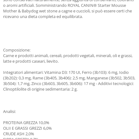
o aromi artificiali. Somministrando ROYAL CANIN® Starter Mousse
Mother & Babydog wet stone a cagne e cuccioli, si può essere certi che
ricevano una dieta completa ed equilibrata.
Composizione:
Carne e prodotti animali, cereali, prodotti vegetali, minerali, oli e grassi,
latte e prodotti caseari, lievito.
Integratori alimentari: Vitamina D3: 170 UI, Ferro (3b103): 6 mg, Iodio
(3b202): 0,3 mg, Rame (3b405, 3b406): 2,5 mg, Manganese (3b502, 3b503,
3b504): 1,7 mg, Zinco (3b603, 3b605, 3b606): 17 mg - Additivi tecnologici:
Clinoptilolite di origine sedimentaria: 2 g.
Analisi:
PROTEINA GREZZA 10,0%
OLII E GRASSI GREZZI 6,0%
CRUDE ASH 2,0%