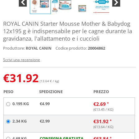
ROYAL CANIN Starter Mousse Mother & Babydog
12x195 g è indispensabile per le cagne durante la
gravidanza, l'allattamento e i cuccioli
Produttore:
Codice prodotto:
20004862
ROYAL CANIN
Scrivi una recensione
€
31.92
(13.64 € / kg)
PESO
SPEDIZIONE
PREZZO
0.195 KG
€4.99
€
2.69
(€
13.45
/ KG)
2.34 KG
€2.99
€
31.92
(€
13.64
/ KG)
4.68 KG
CONSEGNA GRATUITA
€
63.84