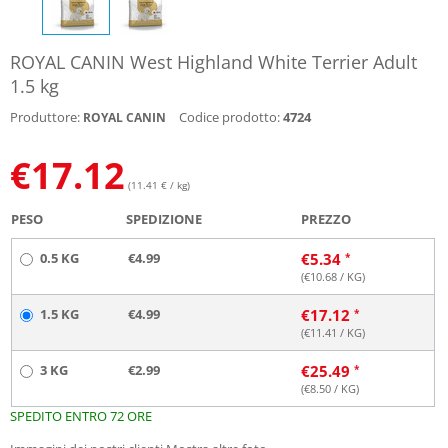
ROYAL CANIN West Highland White Terrier Adult
1.5 kg
Produttore:
Codice prodotto:
4724
ROYAL CANIN
€
17.12
(11.41 € / kg)
PESO
SPEDIZIONE
PREZZO
0.5 KG
€4.99
€
5.34
(€
10.68
/ KG)
1.5 KG
€4.99
€
17.12
(€
11.41
/ KG)
3 KG
€2.99
€
25.49
(€
8.50
/ KG)
SPEDITO ENTRO 72 ORE