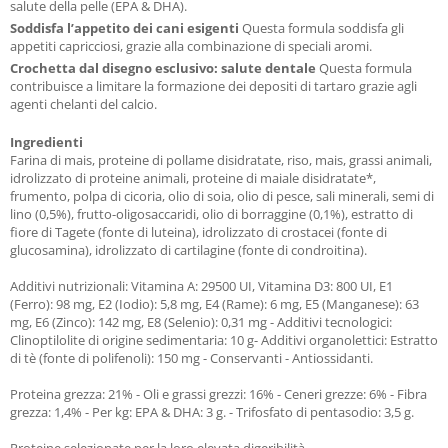
salute della pelle (EPA & DHA).
Soddisfa l’appetito dei cani esigenti
Questa formula soddisfa gli
appetiti capricciosi, grazie alla combinazione di speciali aromi.
Crochetta dal disegno esclusivo: salute dentale
Questa formula
contribuisce a limitare la formazione dei depositi di tartaro grazie agli
agenti chelanti del calcio.
Ingredienti
Farina di mais, proteine di pollame disidratate, riso, mais, grassi animali,
idrolizzato di proteine animali, proteine di maiale disidratate*,
frumento, polpa di cicoria, olio di soia, olio di pesce, sali minerali, semi di
lino (0,5%), frutto-oligosaccaridi, olio di borraggine (0,1%), estratto di
fiore di Tagete (fonte di luteina), idrolizzato di crostacei (fonte di
glucosamina), idrolizzato di cartilagine (fonte di condroitina).
Additivi nutrizionali: Vitamina A: 29500 UI, Vitamina D3: 800 UI, E1
(Ferro): 98 mg, E2 (Iodio): 5,8 mg, E4 (Rame): 6 mg, E5 (Manganese): 63
mg, E6 (Zinco): 142 mg, E8 (Selenio): 0,31 mg - Additivi tecnologici:
Clinoptilolite di origine sedimentaria: 10 g- Additivi organolettici: Estratto
di tè (fonte di polifenoli): 150 mg - Conservanti - Antiossidanti.
Proteina grezza: 21% - Oli e grassi grezzi: 16% - Ceneri grezze: 6% - Fibra
grezza: 1,4% - Per kg: EPA & DHA: 3 g. - Trifosfato di pentasodio: 3,5 g.