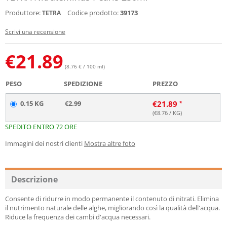
Produttore:
Codice prodotto:
39173
TETRA
Scrivi una recensione
€
21.89
(8.76 € / 100 ml)
PESO
SPEDIZIONE
PREZZO
0.15 KG
€2.99
€
21.89
(€
8.76
/ KG)
SPEDITO ENTRO 72 ORE
Immagini dei nostri clienti
Mostra altre foto
Descrizione
Consente di ridurre in modo permanente il contenuto di nitrati. Elimina
il nutrimento naturale delle alghe, migliorando così la qualità dell'acqua.
Riduce la frequenza dei cambi d'acqua necessari.