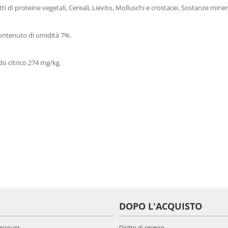
tti di proteine ​​vegetali, Cereali, Lievito, Molluschi e crostacei, Sostanze minera
Contenuto di umidità 7%.
ido citrico 274 mg/kg.
DOPO L'ACQUISTO
'account
Diritto di recesso