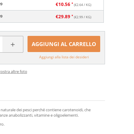
99
€
10.56
(€
2.64
/ KG)
99
€
29.89
(€
2.99
/ KG)
+
AGGIUNGI AL CARRELLO
Aggiungi alla lista dei desideri
ostra altre foto
re naturale dei pesci perché contiene carotenoidi, che
stanze anabolizzanti, vitamine e oligoelementi.
ro.