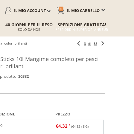
0
IL MIO ACCOUNT
IL MIO CARRELLO
40 GIORNI PER IL RESO
SPEDIZIONE GRATUITA!
SOLO DA NOI!
*PER ORDINI SUPERIORI A 45 EUR
 colori brillanti
3
di
38
Sticks 10l Mangime completo per pesci
i brillanti
 prodotto:
30382
)
DIZIONE
PREZZO
99
€
4.32
(€
4.32
/ KG)