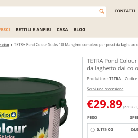
CONTATTI
PESCI
RETTILI E ANFIBI
CASA
BLOG
hetto
TETRA Pond Colour Sticks 10l Mangime completo per pesci da laghetto dai
TETRA Pond Colour 
da laghetto dai color
Produttore:
Codice
TETRA
Scrivi una recensione
€
29.89
(2.99 € / l
PESO
SPE
0.175 KG
€4.