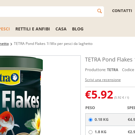
CONTATTI
PESCI
RETTILI E ANFIBI
CASA
BLOG
hetto
TETRA Pond Flakes 1l Mix per pesci da laghetto
TETRA Pond Flakes 1
Produttore:
Codice
TETRA
Scrivi una recensione
€
5.92
(5.92 € / l)
PESO
SPE
0.18 KG
€4.
1.8 KG
€2.