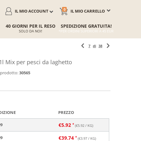
0
IL MIO ACCOUNT
IL MIO CARRELLO
40 GIORNI PER IL RESO
SPEDIZIONE GRATUITA!
SOLO DA NOI!
*PER ORDINI SUPERIORI A 45 EUR
7
di
38
l Mix per pesci da laghetto
 prodotto:
30565
DIZIONE
PREZZO
99
€
5.92
(€
5.92
/ KG)
99
€
39.74
(€
3.97
/ KG)