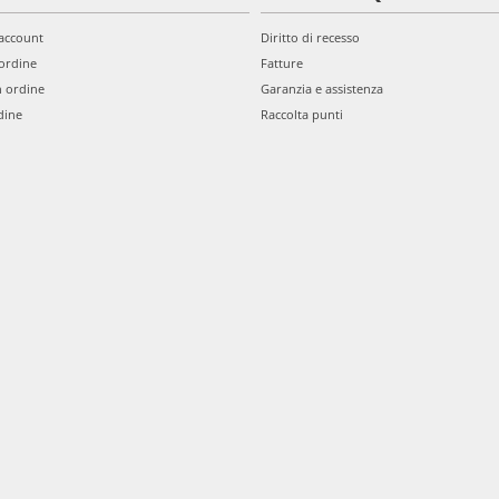
'account
Diritto di recesso
ordine
Fatture
n ordine
Garanzia e assistenza
dine
Raccolta punti