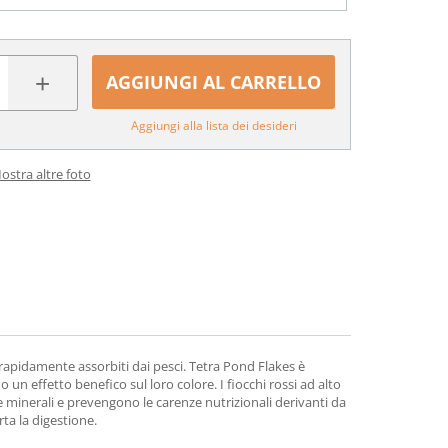
+
AGGIUNGI AL CARRELLO
Aggiungi alla lista dei desideri
ostra altre foto
 rapidamente assorbiti dai pesci. Tetra Pond Flakes è
 un effetto benefico sul loro colore. I fiocchi rossi ad alto
 e minerali e prevengono le carenze nutrizionali derivanti da
rta la digestione.