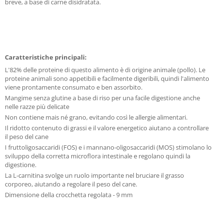
breve, a base di carne disidratata.
Caratteristiche principali:
L'82% delle proteine di questo alimento è di origine animale (pollo). Le
proteine animali sono appetibili e facilmente digeribili, quindi l'alimento
viene prontamente consumato e ben assorbito.
Mangime senza glutine a base di riso per una facile digestione anche
nelle razze più delicate
Non contiene mais né grano, evitando così le allergie alimentari.
Il ridotto contenuto di grassi e il valore energetico aiutano a controllare
il peso del cane
I fruttoligosaccaridi (FOS) e i mannano-oligosaccaridi (MOS) stimolano lo
sviluppo della corretta microflora intestinale e regolano quindi la
digestione.
La L-carnitina svolge un ruolo importante nel bruciare il grasso
corporeo, aiutando a regolare il peso del cane.
Dimensione della crocchetta regolata - 9 mm