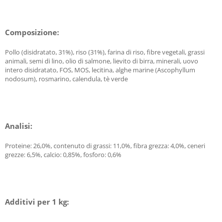
Composizione:
Pollo (disidratato, 31%), riso (31%), farina di riso, fibre vegetali, grassi
animali, semi di lino, olio di salmone, lievito di birra, minerali, uovo
intero disidratato, FOS, MOS, lecitina, alghe marine (Ascophyllum
nodosum), rosmarino, calendula, tè verde
Analisi:
Proteine: 26,0%, contenuto di grassi: 11,0%, fibra grezza: 4,0%, ceneri
grezze: 6,5%, calcio: 0,85%, fosforo: 0,6%
Additivi per 1 kg: