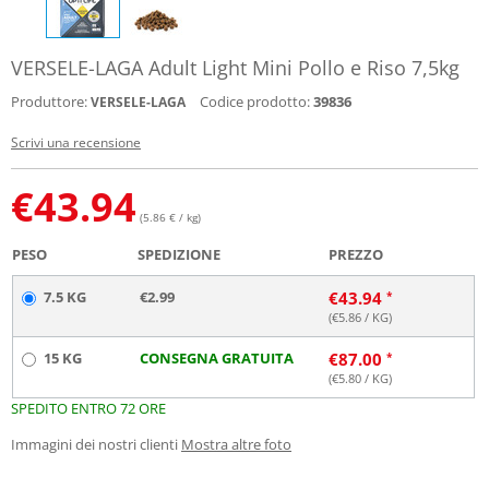
VERSELE-LAGA Adult Light Mini Pollo e Riso 7,5kg
Produttore:
Codice prodotto:
39836
VERSELE-LAGA
Scrivi una recensione
€
43.94
(5.86 € / kg)
PESO
SPEDIZIONE
PREZZO
7.5 KG
€2.99
€
43.94
(€
5.86
/ KG)
15 KG
CONSEGNA GRATUITA
€
87.00
(€
5.80
/ KG)
SPEDITO ENTRO 72 ORE
Immagini dei nostri clienti
Mostra altre foto