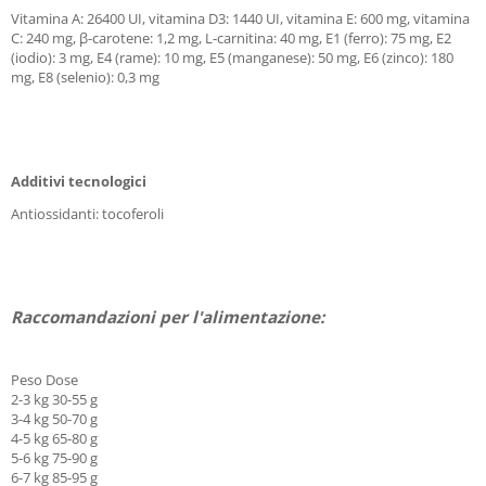
Vitamina A: 26400 UI, vitamina D3: 1440 UI, vitamina E: 600 mg, vitamina
C: 240 mg, β-carotene: 1,2 mg, L-carnitina: 40 mg, E1 (ferro): 75 mg, E2
(iodio): 3 mg, E4 (rame): 10 mg, E5 (manganese): 50 mg, E6 (zinco): 180
mg, E8 (selenio): 0,3 mg
Additivi tecnologici
Antiossidanti: tocoferoli
Raccomandazioni per l'alimentazione:
Peso Dose
2-3 kg 30-55 g
3-4 kg 50-70 g
4-5 kg 65-80 g
5-6 kg 75-90 g
6-7 kg 85-95 g