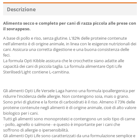
Descrizione
Alimento secco e completo per cani di razza piccola alle prese con
il sovrappeso.
A base di pollo e riso, senza glutine. L'82% delle proteine contenute
nell'alimento è di origine animale, in linea con le esigenze nutrizionali dei
cani. Assicura una corretta digestione e una buona consistenza delle
feci.
La formula Opti Kibble assicura che le crocchette siano adatte alle
capacità dei cani di piccola taglia. La formula alimentare Opti Life
Sterilised/Light contiene L-carnitina.
Gli alimenti Opti Life Versele Laga hanno una formula ipoallergenica per
ridurre l'incidenza delle allergie. Non contengono soia, mais o grano.
Sono privi di glutine e la fonte di carboidrati è il riso. Almeno il 73% delle
proteine contenute negli alimenti è di origine animale, cioè di alto valore
biologico per i cani.
Tutti gli alimenti sono monoproteici e contengono un solo tipo di carne
- pollo, agnello o salmone - e questo è importante per i cani che
soffrono di allergie o ipersensibilità.
Gli alimenti Opti Life sono caratterizzati da una formulazione semplice e