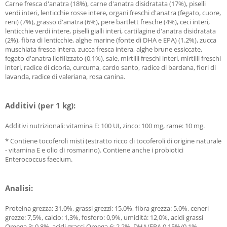
Carne fresca d'anatra (18%), carne d'anatra disidratata (17%), piselli
verdi interi, lenticchie rosse intere, organi freschi d'anatra (fegato, cuore,
reni) (7%), grasso d'anatra (6%), pere bartlett fresche (4%), ceci interi,
lenticchie verdi intere, piselli gialli interi, cartilagine d'anatra disidratata
(2%), fibra di lenticchie, alghe marine (fonte di DHA e EPA) (1.2%), zucca
muschiata fresca intera, zucca fresca intera, alghe brune essiccate,
fegato d'anatra liofilizzato (0,1%), sale, mirtilli freschi interi, mirtilli freschi
interi, radice di cicoria, curcuma, cardo santo, radice di bardana, fiori di
lavanda, radice di valeriana, rosa canina.
Additivi (per 1 kg):
Additivi nutrizionali: vitamina E: 100 UI, zinco: 100 mg, rame: 10 mg.
* Contiene tocoferoli misti (estratto ricco di tocoferoli di origine naturale
- vitamina E e olio di rosmarino). Contiene anche i probiotici
Enterococcus faecium.
Analisi:
Proteina grezza: 31,0%, grassi grezzi: 15,0%, fibra grezza: 5,0%, ceneri
grezze: 7,5%, calcio: 1,3%, fosforo: 0,9%, umidità: 12,0%, acidi grassi
Omega 3: 0,8%, acidi grassi Omega 6: 2,2%, DHA/EPA 0,15%/0,1%,