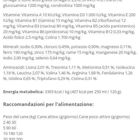
glucosamina 1200 mg/kg, condroitina 1000 mg/kg
Vitamine: Vitamina A 10 KIU/kg, Vitamina D3 1.000 IU/kg, Vitamina E 200
IU/kg, Vitamina B1 (tiamina) 15 mg/kg, Vitamina B2 (riboflavina) 12
mg/kg, Vitamina B3 (niacina) 80 mg/kg, Vitamina B5 (acido pantotenico)
20 mg/kg, Vitamina B6 (piridossina) 10 mg/kg, Vitamina B12 0,33 mg/kg,
Acido folico 2,5 mg/kg, Colina 1.700 mg/kg
Minerali: sodio 0,30%, cloruro 0,45%, potassio 0,90%, magnesio 0,11%,
ferro 190 mg/kg, zinco 175 mg/kg, rame 15 mg/kg, manganese 20 mg/kg,
iodio 2,00 mg/kg, selenio 0,64 mg/kg.
Aminoacidi: Lisina 2,01 %, Treonina 1,11 %, Metionina 0,51 %, Isoleucina
1,18 %, Leucina 2,07 %, Valina 1,46 %, Arginina 1,68 %, Fenilalanina 1,26
%, Istidina 0,65 %, Triptofano 0,29 %, Cistina 0,31 %.
Energia metabolica:
3393 kcal / kg (407 kcal per 250 ml / 120 g).
Raccomandazioni per l'alimentazione:
Peso del cane (kg) Cane attivo (g/giorno) Cane poco attivo (g/giorno)
2 40 30
5 90 60
10 180 120
20 300 200