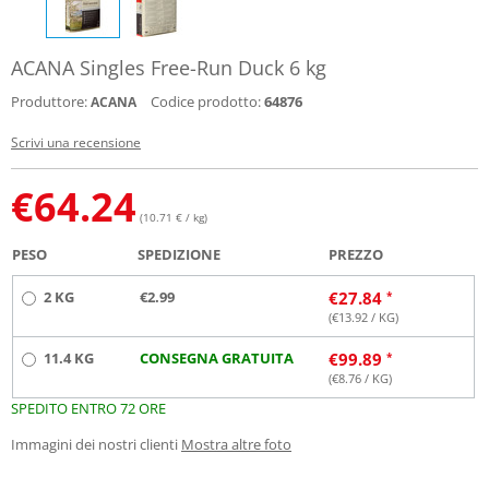
ACANA Singles Free-Run Duck 6 kg
Produttore:
Codice prodotto:
64876
ACANA
Scrivi una recensione
€
64.24
(10.71 € / kg)
PESO
SPEDIZIONE
PREZZO
2 KG
€2.99
€
27.84
(€
13.92
/ KG)
11.4 KG
CONSEGNA GRATUITA
€
99.89
(€
8.76
/ KG)
SPEDITO ENTRO 72 ORE
Immagini dei nostri clienti
Mostra altre foto