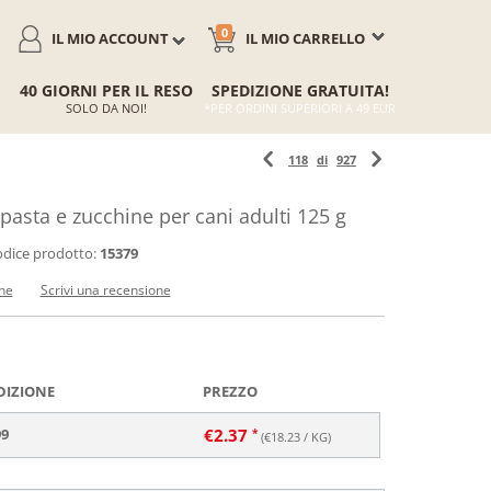
0
IL MIO ACCOUNT
IL MIO CARRELLO
40 GIORNI PER IL RESO
SPEDIZIONE GRATUITA!
SOLO DA NOI!
*PER ORDINI SUPERIORI A 49 EUR
118
di
927
sta e zucchine per cani adulti 125 g
dice prodotto:
15379
ne
Scrivi una recensione
DIZIONE
PREZZO
99
€
2.37
(€
18.23
/ KG)