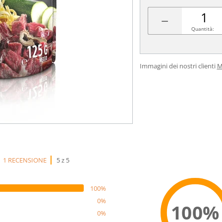
−
Quantità:
Immagini dei nostri clienti
M
1 RECENSIONE
5 z 5
100%
0%
100%
0%