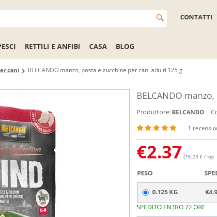
CONTATTI
PESCI
RETTILI E ANFIBI
CASA
BLOG
er cani
BELCANDO manzo, pasta e zucchine per cani adulti 125 g
BELCANDO manzo, pa
Produttore:
Co
BELCANDO
1 recensio
€
2.37
(18.23 € / kg)
PESO
SPE
0.125 KG
€4.
SPEDITO ENTRO 72 ORE