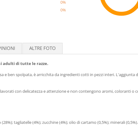
0%
0%
Reco
INIONI
ALTRE FOTO
adulti di tutte le razze.
a e ben spolpata, è arricchita da ingredienti cotti in pezzi interi.
L'aggiunta d
e lavorati con delicatezza e attenzione e non contengono aromi, coloranti o con
28%); tagliatelle (4%); zucchine (4%); olio di cartamo (0,5%); minerali (0,5%).