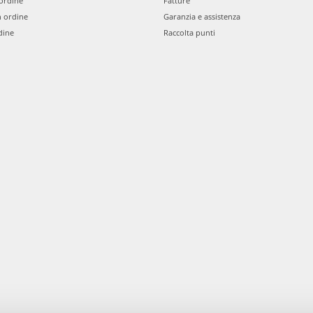
ordine
Fatture
n ordine
Garanzia e assistenza
dine
Raccolta punti