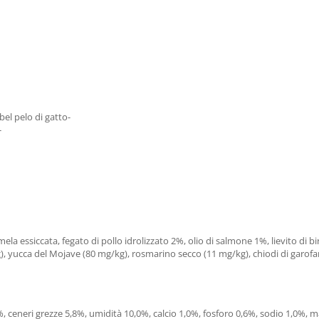
bel pelo di gatto-
-
i mela essiccata, fegato di pollo idrolizzato 2%, olio di salmone 1%, lievito di 
kg), yucca del Mojave (80 mg/kg), rosmarino secco (11 mg/kg), chiodi di garo
2%, ceneri grezze 5,8%, umidità 10,0%, calcio 1,0%, fosforo 0,6%, sodio 1,0%, 