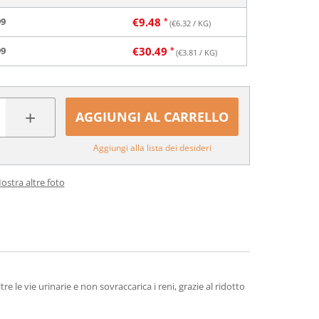
99
€
9.48
(€
6.32
/ KG)
99
€
30.49
(€
3.81
/ KG)
+
AGGIUNGI AL CARRELLO
Aggiungi alla lista dei desideri
ostra altre foto
 le vie urinarie e non sovraccarica i reni, grazie al ridotto