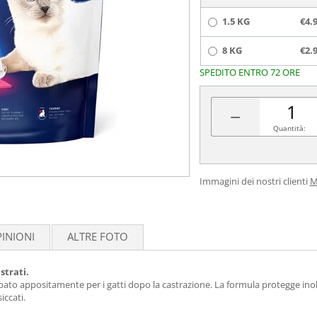
1.5 KG
€4.
8 KG
€2.
SPEDITO ENTRO 72 ORE
−
Quantità:
Immagini dei nostri clienti
M
INIONI
ALTRE FOTO
strati.
ato appositamente per i gatti dopo la castrazione. La formula protegge inoltre
iccati.