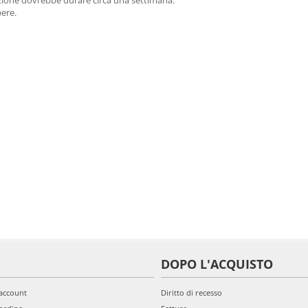
izione dovrebbe durare circa una settimana.
bere.
DOPO L'ACQUISTO
'account
Diritto di recesso