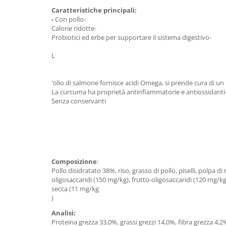
Caratteristiche principali:
-
Con pollo-
Calorie ridotte-
Probiotici ed erbe per supportare il sistema digestivo-
L
'olio di salmone fornisce acidi Omega, si prende cura di un 
La curcuma ha proprietà antinfiammatorie e antiossidanti
Senza conservanti
Composizione
:
Pollo disidratato 38%, riso, grasso di pollo, piselli, polpa d
oligosaccaridi (150 mg/kg), frutto-oligosaccaridi (120 mg/
secca (11 mg/kg
)
Analisi:
Proteina grezza 33,0%, grassi grezzi 14,0%, fibra grezza 4,