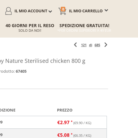
0
IL MIO ACCOUNT
IL MIO CARRELLO
40 GIORNI PER IL RESO
SPEDIZIONE GRATUITA!
SOLO DA NOI!
*PER ORDINI SUPERIORI A 49 EUR
121
di
685
 Nature Sterilised chicken 800 g
rodotto:
67405
DIZIONE
PREZZO
99
€
2.97
(€
9.90
/ KG)
99
€
5.08
(€
6.35
/ KG)