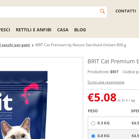
CONTATTI
PESCI
RETTILI E ANFIBI
CASA
BLOG
 secchi per gatti
BRIT Cat Premium by Nature Sterilised chicken 800 g
BRIT Cat Premium by
Produttore:
Codice p
BRIT
Scrivi una recensione
€
5.08
(6.35 € / kg)
PESO
SPE
0.3 KG
€4.
0.8 KG
€4.