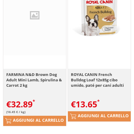
FARMINA N&D Brown Dog
ROYAL CANIN French
Adult Mini Lamb, Spirulina &
Bulldog Loaf 12x85g cibo
Carrot 2 kg
umido, paté per cani adulti
di razza bulldog francese
€
32.89
€
13.65
(16.45 € / kg)
AGGIUNGI AL CARRELLO
AGGIUNGI AL CARRELLO