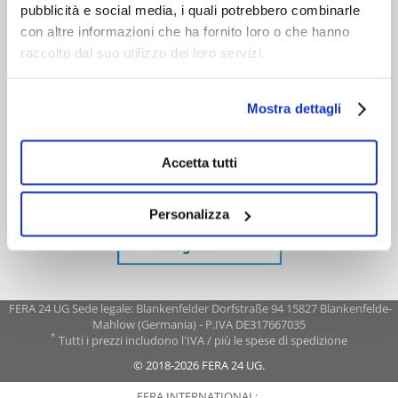
pubblicità e social media, i quali potrebbero combinarle
con altre informazioni che ha fornito loro o che hanno
raccolto dal suo utilizzo dei loro servizi.
Mostra dettagli
Accetta tutti
Personalizza
FERA 24 UG Sede legale: Blankenfelder Dorfstraße 94 15827 Blankenfelde-
Mahlow (Germania) - P.IVA DE317667035
*
Tutti i prezzi includono l'IVA / più le spese di spedizione
© 2018-2026 FERA 24 UG.
FERA INTERNATIONAL: