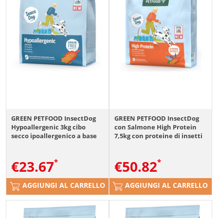
GREEN PETFOOD InsectDog
GREEN PETFOOD InsectDog
Hypoallergenic 3kg cibo
con Salmone High Protein
secco ipoallergenico a base
7,5kg con proteine di insetti
di proteine di insetti per cani
e salmone per cani attivi
€
23.67
€
50.82
AGGIUNGI AL CARRELLO
AGGIUNGI AL CARRELLO