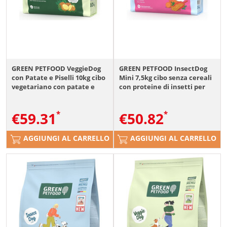
GREEN PETFOOD VeggieDog
GREEN PETFOOD InsectDog
con Patate e Piselli 10kg cibo
Mini 7,5kg cibo senza cereali
vegetariano con patate e
con proteine di insetti per
piselli per cani
cani di piccola taglia
€
59.31
€
50.82
AGGIUNGI AL CARRELLO
AGGIUNGI AL CARRELLO