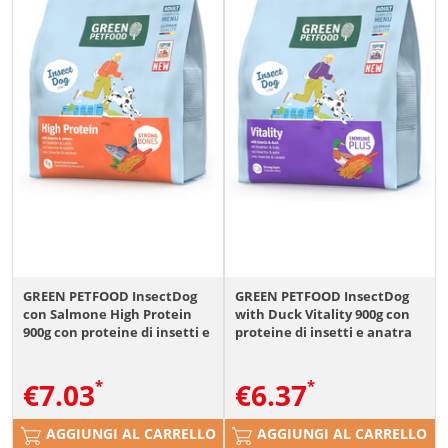
GREEN PETFOOD InsectDog
GREEN PETFOOD InsectDog
con Salmone High Protein
with Duck Vitality 900g con
900g con proteine di insetti e
proteine di insetti e anatra
salmone per cani attivi
per cani adulti
€
7.03
€
6.37
AGGIUNGI AL CARRELLO
AGGIUNGI AL CARRELLO