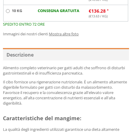
10 KG
CONSEGNA GRATUITA
€
136.28
(€
13.63
/ KG)
SPEDITO ENTRO 72 ORE
Immagini dei nostri clienti
Mostra altre foto
Descrizione
Alimento completo veterinario per gatti adulti che soffrono di disturbi
gastrointestinali e di insufficienza pancreatica.
Il cibo fornisce una rigenerazione nutrizionale. È un alimento altamente
digeribile formulato per gatti con disturbi da malassorbimento.
Favorisce il recupero e la convalescenza grazie all'elevato valore
energetico, all'alta concentrazione di nutrienti essenziali e all'alta
digeribilità.
Caratteristiche del mangime:
La qualità degli ingredienti utilizzati garantisce una dieta altamente