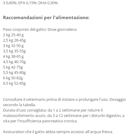
3 0,60%; EPA 0,15%; DHA 0,30%.
Raccomandazioni per l'alimentazione:
Peso corporeo del gatto: Dose giornaliera:
2 kg 25-40 g
2,5 kg 28-45g
3 kg 32-50 g
3,5 kg 35-55g
4 kg 38-65 g
4,5 kg 40-70g
5 kg 42-75g
5,5 kg 45-80g
6 kg 50-82g
6,5 kg 52-85g
Consultare il veterinario prima di iniziare o prolungare l'uso. Dosaggio
secondo la tabella.
Durata d'uso consigliata: da 1 a 2 settimane per ridurre il
malassorbimento acuto, da 3 a 12 settimane per i disturbi digestivi, a
vita per l'insufficienza pancreatica cronica.
Assicuratevi che il gatto abbia sempre accesso all'acqua fresca.