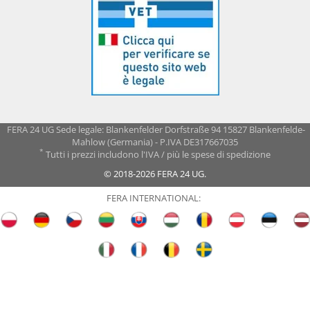
FERA 24 UG Sede legale: Blankenfelder Dorfstraße 94 15827 Blankenfelde-
Mahlow (Germania) - P.IVA DE317667035
*
Tutti i prezzi includono l'IVA / più le spese di spedizione
© 2018-2026 FERA 24 UG.
FERA INTERNATIONAL: