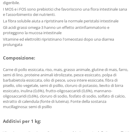
digeribile.
I MOS e i FOS sono prebiotici che favoriscono una flora intestinale sana
e l'assorbimento dei nutrienti.
La fibra solubile aiuta a ripristinare la normale peristalsi intestinale
Gli acidi grassi omega-3 hanno un effetto antinfiammatorio e
proteggono la mucosa intestinale
Vitamine ed elettroliti ripristinano l'omeostasi dopo una diarrea
prolungata
Composizione:
Carne di pollo essiccata, riso, mais, grasso animale, glutine di mais, farro,
semi di lino, proteine animali idrolizzate, pesce essiccato, polpa di
barbabietola essiccata, olio di pesce, uova intere essiccate, fibra di
pisello, olio vegetale, semi di psillio, cloruro di potassio, lievito di birra
essiccato, inulina (0,6%), frutto-oligosaccaridi (0,6%), mannano-
oligosaccaridi (0,6%), cloruro di sodio, fosfato di sodio, solfato di calcio,
estratto di calendula (fonte di luteina). Fonte della sostanza
mucillaginosa: semi di psillio
Additivi per 1 kg: