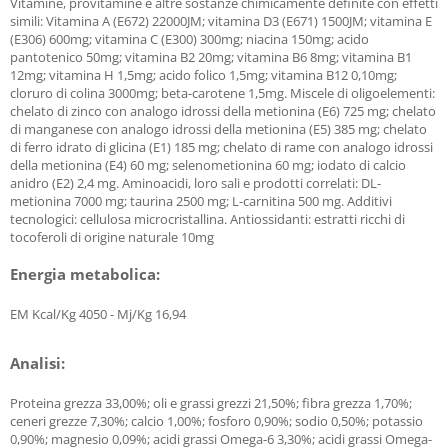
Vitamine, provitamine e altre sostanze chimicamente definite con effetti
simili: Vitamina A (E672) 22000JM; vitamina D3 (E671) 1500JM; vitamina E
(E306) 600mg; vitamina C (E300) 300mg; niacina 150mg; acido
pantotenico 50mg; vitamina B2 20mg; vitamina B6 8mg; vitamina B1
12mg; vitamina H 1,5mg; acido folico 1,5mg; vitamina B12 0,10mg;
cloruro di colina 3000mg; beta-carotene 1,5mg. Miscele di oligoelementi:
chelato di zinco con analogo idrossi della metionina (E6) 725 mg; chelato
di manganese con analogo idrossi della metionina (E5) 385 mg; chelato
di ferro idrato di glicina (E1) 185 mg; chelato di rame con analogo idrossi
della metionina (E4) 60 mg; selenometionina 60 mg; iodato di calcio
anidro (E2) 2,4 mg. Aminoacidi, loro sali e prodotti correlati: DL-
metionina 7000 mg; taurina 2500 mg; L-carnitina 500 mg. Additivi
tecnologici: cellulosa microcristallina. Antiossidanti: estratti ricchi di
tocoferoli di origine naturale 10mg
Energia metabolica:
EM Kcal/Kg 4050 - Mj/Kg 16,94
Analisi:
Proteina grezza 33,00%; oli e grassi grezzi 21,50%; fibra grezza 1,70%;
ceneri grezze 7,30%; calcio 1,00%; fosforo 0,90%; sodio 0,50%; potassio
0,90%; magnesio 0,09%; acidi grassi Omega-6 3,30%; acidi grassi Omega-