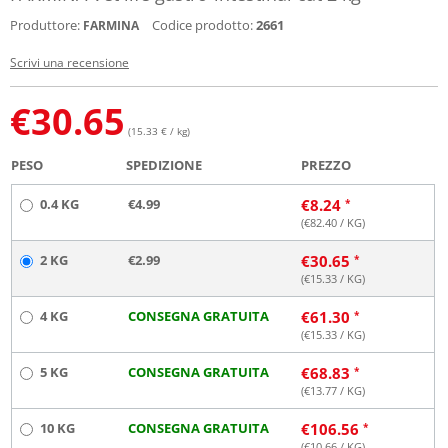
Produttore:
Codice prodotto:
2661
FARMINA
Scrivi una recensione
€
30.65
(15.33 € / kg)
PESO
SPEDIZIONE
PREZZO
0.4 KG
€4.99
€
8.24
(€
82.40
/ KG)
2 KG
€2.99
€
30.65
(€
15.33
/ KG)
4 KG
CONSEGNA GRATUITA
€
61.30
(€
15.33
/ KG)
5 KG
CONSEGNA GRATUITA
€
68.83
(€
13.77
/ KG)
10 KG
CONSEGNA GRATUITA
€
106.56
(€
10.66
/ KG)