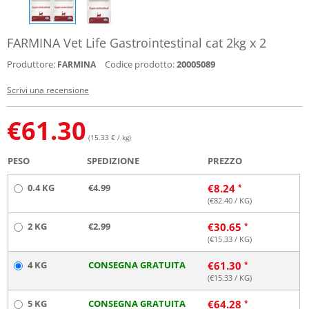
FARMINA Vet Life Gastrointestinal cat 2kg x 2
Produttore:
Codice prodotto:
20005089
FARMINA
Scrivi una recensione
€
61.30
(15.33 € / kg)
PESO
SPEDIZIONE
PREZZO
0.4 KG
€4.99
€
8.24
(€
82.40
/ KG)
2 KG
€2.99
€
30.65
(€
15.33
/ KG)
4 KG
CONSEGNA GRATUITA
€
61.30
(€
15.33
/ KG)
5 KG
CONSEGNA GRATUITA
€
64.28