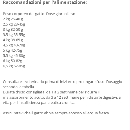
Raccomandazioni per l'alimentazione:
Peso corporeo del gatto: Dose giornaliera:
2 kg 25-40 g
2,5 kg 28-45g
3 kg 32-50 g
3,5 kg 35-55g
4 kg 38-65 g
4,5 kg 40-70g
5 kg 42-75g
5,5 kg 45-80g
6 kg 50-82g
6,5 kg 52-85g
Consultare il veterinario prima di iniziare o prolungare l'uso. Dosaggio
secondo la tabella.
Durata d'uso consigliata: da 1 a 2 settimane per ridurre il
malassorbimento acuto, da 3 a 12 settimane per i disturbi digestivi, a
vita per l'insufficienza pancreatica cronica.
Assicuratevi che il gatto abbia sempre accesso all'acqua fresca.