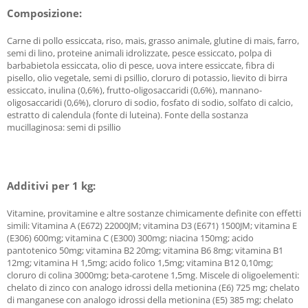
Composizione:
Carne di pollo essiccata, riso, mais, grasso animale, glutine di mais, farro,
semi di lino, proteine animali idrolizzate, pesce essiccato, polpa di
barbabietola essiccata, olio di pesce, uova intere essiccate, fibra di
pisello, olio vegetale, semi di psillio, cloruro di potassio, lievito di birra
essiccato, inulina (0,6%), frutto-oligosaccaridi (0,6%), mannano-
oligosaccaridi (0,6%), cloruro di sodio, fosfato di sodio, solfato di calcio,
estratto di calendula (fonte di luteina). Fonte della sostanza
mucillaginosa: semi di psillio
Additivi per 1 kg:
Vitamine, provitamine e altre sostanze chimicamente definite con effetti
simili: Vitamina A (E672) 22000JM; vitamina D3 (E671) 1500JM; vitamina E
(E306) 600mg; vitamina C (E300) 300mg; niacina 150mg; acido
pantotenico 50mg; vitamina B2 20mg; vitamina B6 8mg; vitamina B1
12mg; vitamina H 1,5mg; acido folico 1,5mg; vitamina B12 0,10mg;
cloruro di colina 3000mg; beta-carotene 1,5mg. Miscele di oligoelementi:
chelato di zinco con analogo idrossi della metionina (E6) 725 mg; chelato
di manganese con analogo idrossi della metionina (E5) 385 mg; chelato