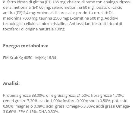
di ferro idrato di glicina (E1) 185 mg; chelato di rame con analogo idrossi
della metionina (E4) 60 mg; selenometionina 60 mg; iodato di calcio
anidro (E2) 2,4 mg. Aminoacidi, loro sali e prodotti correlati: DL-
metionina 7000 mg; taurina 2500 mg; L-carnitina 500 mg. Additivi
tecnologici: cellulosa microcristallina. Antiossidanti: estratti ricchi di
tocoferoli di origine naturale 10mg
Energia metabolica:
EM Kcal/Kg 4050 - Mj/Kg 16,94
Analisi:
Proteina grezza 33,00%; oli e grassi grezzi 21,50%; fibra grezza 1,70%;
ceneri grezze 7,30%; calcio 1,00%; fosforo 0,90%; sodio 0,50%; potassio
0,90%; magnesio 0,09%; acidi grassi Omega-6 3,30%; acidi grassi Omega-
3 0,60%; EPA 0,15%; DHA 0,30%.