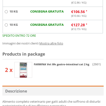
(€
12.86
/ KG)
10 KG
CONSEGNA GRATUITA
€
106.56
(€
10.66
/ KG)
10 KG
CONSEGNA GRATUITA
€
127.28
(€
12.73
/ KG)
SPEDITO ENTRO 72 ORE
Immagini dei nostri clienti
Mostra altre foto
Products in package
(2661)
FARMINA Vet life gastro-intestinal cat 2 kg
2 x
Descrizione
Alimento completo veterinario per gatti adulti che soffrono di disturbi
gastrointestinali e di insufficienza pancreatica.