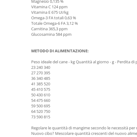
Magnesio 0,135 %
Vitamina C 124 ppm
Vitamina E 675 UI/kg
Omega-3 FA totali 0,63 %
Totale Omega-6 FA 3,12 %
Carnitina 365,3 ppm
Glucosamina 584 ppm
METODO DI ALIMENTAZIONE:
Peso ideale del cane - kg Quantità al giorno - g - Perdita di
23 240 340
27 270 395
36 340 485
41 385 520
45 410 575
50 430 610
54 475 660
59 500 695
64 520 750
73 590 815
Regolare le quantità di mangime secondo le necessità per ma
Nuovo cibo? Mescolare quantità crescenti del nuovo alimen