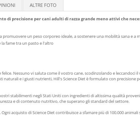
INIONI
ALTRE FOTO
ento di precisione per cani adulti di razza grande meno attivi che ne
o a promuovere un peso corporeo ideale, a sostenere una mobilità sana e a m
 la fame tra un pasto e l'altro
e felice. Nessuno vi saluta come il vostro cane, scodinzolando e leccandoci i
 naturali e i giusti nutrienti, Hill's Science Diet è formulato con precisione p
stri stabilimenti negli Stati Uniti con ingredienti di altissima qualità pro
 purezza e di contenuto nutritivo, che superano gli standard del settore.
o. Ogni acquisto di Science Diet contribuisce a sfamare più di 100.000 animali 