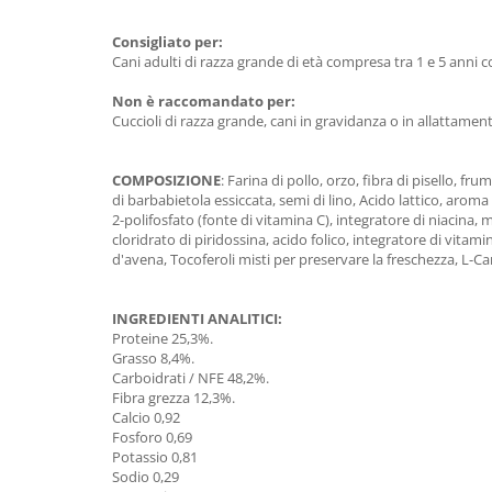
Consigliato per:
Cani adulti di razza grande di età compresa tra 1 e 5 anni c
Non è raccomandato per:
Cuccioli di razza grande, cani in gravidanza o in allattame
COMPOSIZIONE
: Farina di pollo, orzo, fibra di pisello, fr
di barbabietola essiccata, semi di lino, Acido lattico, aroma 
2-polifosfato (fonte di vitamina C), integratore di niacina, 
cloridrato di piridossina, acido folico, integratore di vitami
d'avena, Tocoferoli misti per preservare la freschezza, L-Carn
INGREDIENTI ANALITICI:
Proteine 25,3%.
Grasso 8,4%.
Carboidrati / NFE 48,2%.
Fibra grezza 12,3%.
Calcio 0,92
Fosforo 0,69
Potassio 0,81
Sodio 0,29