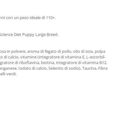
anni con un peso ideale di 110+.
s Science Diet Puppy Large Breed.
ulosa in polvere, aroma di fegato di pollo, olio di soia, polpa
to di calcio, vitamine (integratore di vitamina E, L-ascorbil-
gratore di riboflavina, biotina, integratore di vitamina B12,
anganese, Iodato di calcio, Selenito di sodio), Taurina, Fibra
lli verdi.