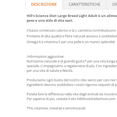
DESCRIZIONE
CARATTERISTICHE
OP
Hill's Science Diet Large Breed Light Adult è un alim
peso e uno stile di vita sani.
Il basso contenuto calorico e la L-carnitina contribuiscon
Proteine di alta qualità e fibre naturali aiutano a soddisfare
Omega-6 e vitamina E per una pelle e un manto splendidi
Informazioni aggiuntive:
Nutrizione naturale e di grande gusto* per una vita lunga 
speciale, ci impegniamo a regalarvene di più. Con ingredienti
per una vita di salute e felicità.
Produciamo ogni busta del nostro cibo secco per cani nei no
ingredienti devono soddisfare i nostri rigorosi requisiti di
Potete fare la differenza nella vita degli animali da ricover
Per saperne di più, visitate il sito hillsfoodshelterlove.com.
*Più vitamine, minerali e amminoacidi