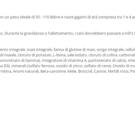
on un peso ideale di 55 - 110 libbre e razze giganti di età compresa tra 1 e 4 
nto. Durante la gravidanza o l'allattamento, i cani dovrebbero passare a Hill'
umento integrale, mais integrale, farina di glutine di mais, sorgo integrale, cell
di maiale, cloruro di potassio, L-lisina, sale iodato, cloruro di colina, carbona
mononitrato di tiamina), Integratore di vitamina A, pantotenato di calcio, inte
na D3), minerali (solfato ferroso, ossido di zinco, solfato di rame, Ossido di m
itina, Aromi naturali, Beta-carotene, Mele, Broccoli, Carote, Mirtilli rossi, Pise