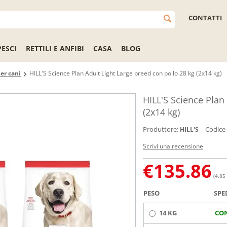
CONTATTI
PESCI
RETTILI E ANFIBI
CASA
BLOG
er cani
HILL'S Science Plan Adult Light Large breed con pollo 28 kg (2x14 kg)
HILL'S Science Plan
(2x14 kg)
Produttore:
Codice
HILL'S
Scrivi una recensione
€
135.86
(4.85 
PESO
SPE
14 KG
CO