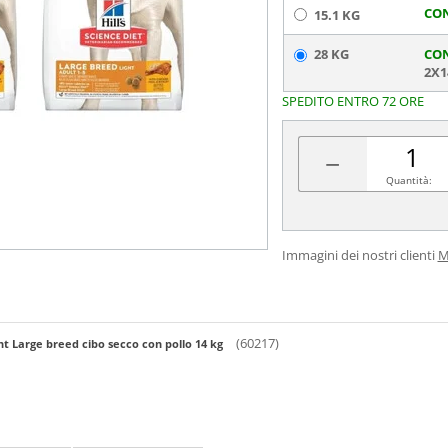
CO
15.1 KG
28 KG
CO
2X1
SPEDITO ENTRO 72 ORE
−
Quantità:
Immagini dei nostri clienti
M
(60217)
ght Large breed cibo secco con pollo 14 kg