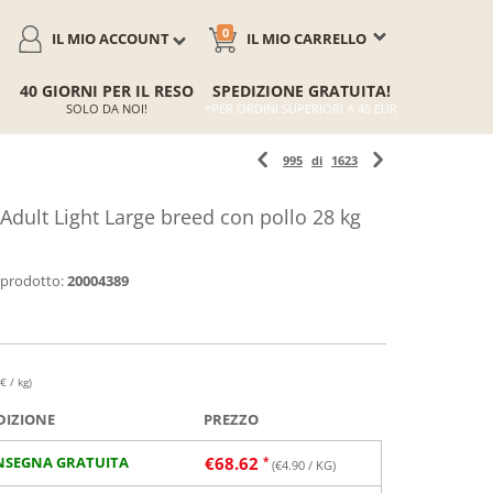
0
IL MIO ACCOUNT
IL MIO CARRELLO
40 GIORNI PER IL RESO
SPEDIZIONE GRATUITA!
SOLO DA NOI!
*PER ORDINI SUPERIORI A 45 EUR
995
di
1623
 Adult Light Large breed con pollo 28 kg
 prodotto:
20004389
€ / kg)
DIZIONE
PREZZO
NSEGNA GRATUITA
€
68.62
(€
4.90
/ KG)