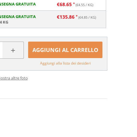
NSEGNA GRATUITA
€
68.65
(€
4.55
/ KG)
NSEGNA GRATUITA
€
135.86
(€
4.85
/ KG)
4 KG
+
AGGIUNGI AL CARRELLO
Aggiungi alla lista dei desideri
ostra altre foto